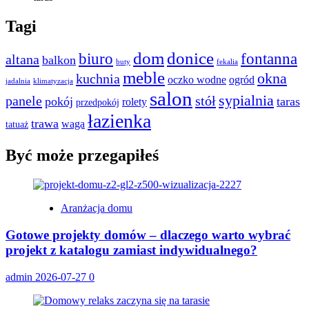
Tagi
dom
donice
biuro
fontanna
altana
balkon
buty
fekalia
meble
okna
kuchnia
oczko wodne
ogród
jadalnia
klimatyzacja
salon
sypialnia
panele
stół
pokój
taras
rolety
przedpokój
łazienka
trawa
waga
tatuaż
Być może przegapiłeś
Aranżacja domu
Gotowe projekty domów – dlaczego warto wybrać
projekt z katalogu zamiast indywidualnego?
admin
2026-07-27
0