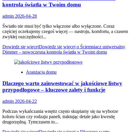
kontrola światła w Twoim domu
admin
2026-04-28
Światło nie musi być tylko włączone albo wyłączone. Coraz
częściej oczekujemy czegoś więcej — nastroju, komfortu, a czasem
zwykłej oszczędności...
Dowiedz się więcej
Dowiedz się więcej o Ściemniacz uniwersalny
Dimmer – nowoczesna kontrola światła w Twoim domu
Aranżacja domu
Dlaczego warto zainwestować w jakościowe listwy
przypodłogowe – kluczowe zalety i funkcje
admin
2026-04-22
Podczas wykańczania wnętrz często skupiamy się na wyborze
koloru ścian czy rodzaju paneli, traktując detale jako kwestię
drugorzędną. Tymczasem to...
Dowiedz się więcej
Dowiedz się więcej o Dlaczego warto