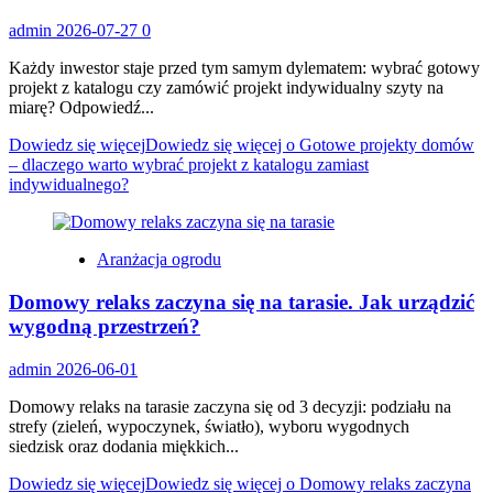
admin
2026-07-27
0
Każdy inwestor staje przed tym samym dylematem: wybrać gotowy
projekt z katalogu czy zamówić projekt indywidualny szyty na
miarę? Odpowiedź...
Dowiedz się więcej
Dowiedz się więcej o Gotowe projekty domów
– dlaczego warto wybrać projekt z katalogu zamiast
indywidualnego?
Aranżacja ogrodu
Domowy relaks zaczyna się na tarasie. Jak urządzić
wygodną przestrzeń?
admin
2026-06-01
Domowy relaks na tarasie zaczyna się od 3 decyzji: podziału na
strefy (zieleń, wypoczynek, światło), wyboru wygodnych
siedzisk oraz dodania miękkich...
Dowiedz się więcej
Dowiedz się więcej o Domowy relaks zaczyna