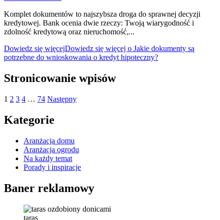
Komplet dokumentów to najszybsza droga do sprawnej decyzji
kredytowej. Bank ocenia dwie rzeczy: Twoją wiarygodność i
zdolność kredytową oraz nieruchomość,...
Dowiedz się więcej
Dowiedz się więcej o Jakie dokumenty są
potrzebne do wnioskowania o kredyt hipoteczny?
Stronicowanie wpisów
1
2
3
4
…
74
Następny
Kategorie
Aranżacja domu
Aranżacja ogrodu
Na każdy temat
Porady i inspiracje
Baner reklamowy
taras