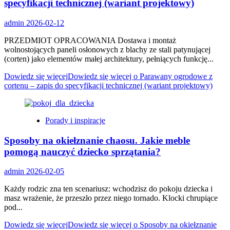
specyfikacji technicznej (wariant projektowy)
admin
2026-02-12
PRZEDMIOT OPRACOWANIA Dostawa i montaż
wolnostojących paneli osłonowych z blachy ze stali patynującej
(corten) jako elementów małej architektury, pełniących funkcję...
Dowiedz się więcej
Dowiedz się więcej o Parawany ogrodowe z
cortenu – zapis do specyfikacji technicznej (wariant projektowy)
Porady i inspiracje
Sposoby na okiełznanie chaosu. Jakie meble
pomogą nauczyć dziecko sprzątania?
admin
2026-02-05
Każdy rodzic zna ten scenariusz: wchodzisz do pokoju dziecka i
masz wrażenie, że przeszło przez niego tornado. Klocki chrupiące
pod...
Dowiedz się więcej
Dowiedz się więcej o Sposoby na okiełznanie