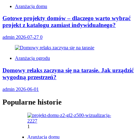
Aranżacja domu
Gotowe projekty domów – dlaczego warto wybrać
projekt z katalogu zamiast indywidualnego?
admin
2026-07-27
0
Aranżacja ogrodu
Domowy relaks zaczyna się na tarasie. Jak urządzić
wygodną przestrzeń?
admin
2026-06-01
Popularne historie
1
Aranżacja domu