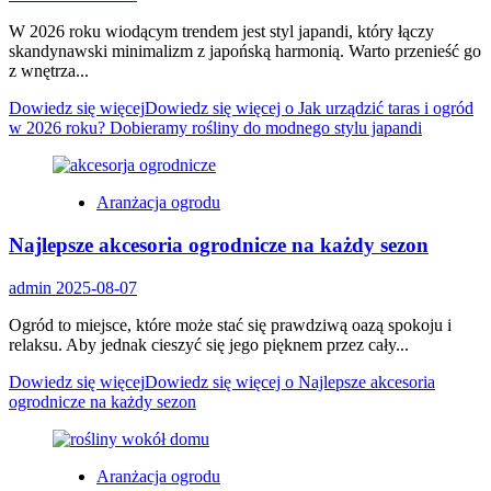
W 2026 roku wiodącym trendem jest styl japandi, który łączy
skandynawski minimalizm z japońską harmonią. Warto przenieść go
z wnętrza...
Dowiedz się więcej
Dowiedz się więcej o Jak urządzić taras i ogród
w 2026 roku? Dobieramy rośliny do modnego stylu japandi
Aranżacja ogrodu
Najlepsze akcesoria ogrodnicze na każdy sezon
admin
2025-08-07
Ogród to miejsce, które może stać się prawdziwą oazą spokoju i
relaksu. Aby jednak cieszyć się jego pięknem przez cały...
Dowiedz się więcej
Dowiedz się więcej o Najlepsze akcesoria
ogrodnicze na każdy sezon
Aranżacja ogrodu