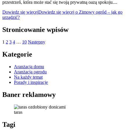
przestrzeń, która może stać się twoją prywatną oazą spokoju....
Dowiedz się więcej
Dowiedz się więcej o Zimowy ogród – jak go
urządzić?
Stronicowanie wpisów
1
2
3
4
…
10
Następny
Kategorie
Aranżacja domu
Aranżacja ogrodu
Na każdy temat
Porady i inspiracje
Baner reklamowy
taras
Tagi