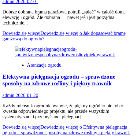
admin
2026-02-01
Dobrze dobrana brama garażowa potrafi „spiąć” w całość dom,
elewację i ogród. Źle dobrana — nawet jeśli jest porządna
technicznie...
Dowiedz się więcej
Dowiedz się więcej o Jak dopasować bramę
garażową do ogrodu?
Aranżacja ogrodu
Efektywna pielęgnacja ogrodu – sprawdzone
sposoby na zdrowe rośliny i piękny trawnik
admin
2026-01-20
Każdy miłośnik ogrodnictwa wie, że piękny ogród to nie tylko
kwestia odpowiedniego projektu, ale przede wszystkim
systematycznej i przemyślanej pielęgnacji....
Dowiedz się więcej
Dowiedz się więcej o Efektywna pielęgnacja
ogrodu – sprawdzone sposoby na zdrowe rośliny i piękny trawnik