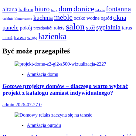
dom
donice
biuro
fontanna
altana
balkon
buty
fekalia
meble
okna
kuchnia
oczko wodne
ogród
jadalnia
klimatyzacja
salon
sypialnia
panele
stół
pokój
taras
rolety
przedpokój
łazienka
trawa
waga
tatuaż
Być może przegapiłeś
Aranżacja domu
Gotowe projekty domów – dlaczego warto wybrać
projekt z katalogu zamiast indywidualnego?
admin
2026-07-27
0
Aranżacja ogrodu