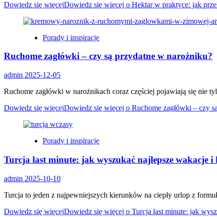
Dowiedz się więcej
Dowiedz się więcej o Hektar w praktyce: jak przel
Porady i inspiracje
Ruchome zagłówki – czy są przydatne w narożniku?
admin
2025-12-05
Ruchome zagłówki w narożnikach coraz częściej pojawiają się nie ty
Dowiedz się więcej
Dowiedz się więcej o Ruchome zagłówki – czy są
Porady i inspiracje
Turcja last minute: jak wyszukać najlepsze wakacje i
admin
2025-10-10
Turcja to jeden z najpewniejszych kierunków na ciepły urlop z formułą
Dowiedz się więcej
Dowiedz się więcej o Turcja last minute: jak wys