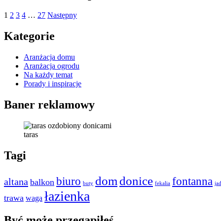
1
2
3
4
…
27
Następny
Kategorie
Aranżacja domu
Aranżacja ogrodu
Na każdy temat
Porady i inspiracje
Baner reklamowy
taras
Tagi
dom
donice
biuro
fontanna
altana
balkon
buty
fekalia
ja
łazienka
trawa
waga
Być może przegapiłeś