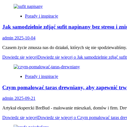
Porady i inspiracje
Jak samodzielnie zdjąć sufit napinany bez stresu i zn
admin
2025-10-04
Czasem życie zmusza nas do działań, których się nie spodziewaliśmy. Z
Dowiedz się więcej
Dowiedz się więcej o Jak samodzielnie zdjąć sufit
Porady i inspiracje
Czym pomalować taras drewniany, aby zapewnić trwał
admin
2025-09-21
Artykuł ekspercki BreBud - malowanie mieszkań, domów i firm. Drewni
Dowiedz się więcej
Dowiedz się więcej o Czym pomalować taras drew