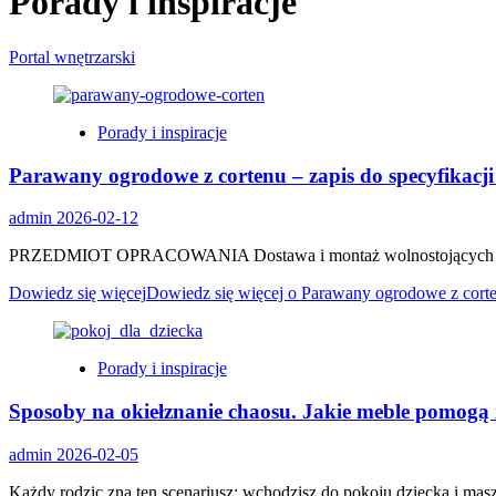
Porady i inspiracje
Portal wnętrzarski
Porady i inspiracje
Parawany ogrodowe z cortenu – zapis do specyfikacji
admin
2026-02-12
PRZEDMIOT OPRACOWANIA Dostawa i montaż wolnostojących paneli os
Dowiedz się więcej
Dowiedz się więcej o Parawany ogrodowe z corten
Porady i inspiracje
Sposoby na okiełznanie chaosu. Jakie meble pomogą 
admin
2026-02-05
Każdy rodzic zna ten scenariusz: wchodzisz do pokoju dziecka i masz 