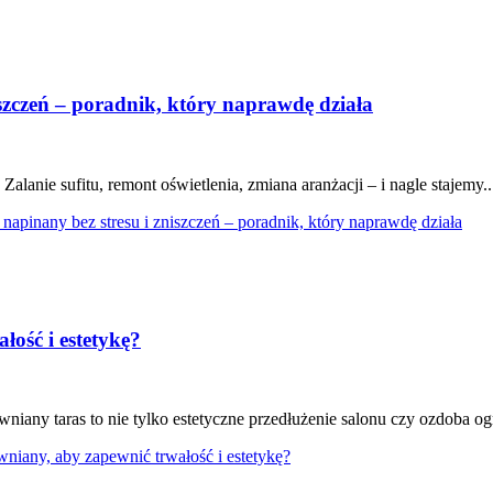
iszczeń – poradnik, który naprawdę działa
alanie sufitu, remont oświetlenia, zmiana aranżacji – i nagle stajemy..
 napinany bez stresu i zniszczeń – poradnik, który naprawdę działa
ość i estetykę?
any taras to nie tylko estetyczne przedłużenie salonu czy ozdoba ogr
niany, aby zapewnić trwałość i estetykę?