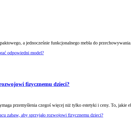
mpaktowego, a jednocześnie funkcjonalnego mebla do przechowywania.
brać odpowiedni model?
rozwojowi fizycznemu dzieci?
ga przemyślenia czegoś więcej niż tylko estetyki i ceny. To, jakie el
acu zabaw, aby sprzyjało rozwojowi fizycznemu dzieci?