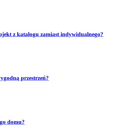
jekt z katalogu zamiast indywidualnego?
wygodną przestrzeń?
ego domu?