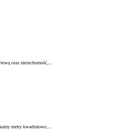
tową oraz nieruchomość,...
tykamy metry kwadratowe,...