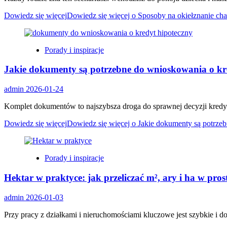
Dowiedz się więcej
Dowiedz się więcej o Sposoby na okiełznanie cha
Porady i inspiracje
Jakie dokumenty są potrzebne do wnioskowania o kr
admin
2026-01-24
Komplet dokumentów to najszybsza droga do sprawnej decyzji kredyt
Dowiedz się więcej
Dowiedz się więcej o Jakie dokumenty są potrze
Porady i inspiracje
Hektar w praktyce: jak przeliczać m², ary i ha w pros
admin
2026-01-03
Przy pracy z działkami i nieruchomościami kluczowe jest szybkie i d