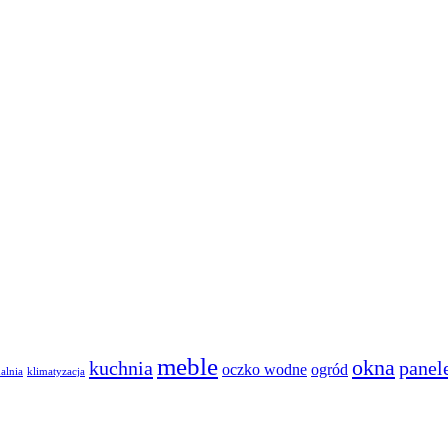
meble
okna
kuchnia
panel
oczko wodne
ogród
dalnia
klimatyzacja