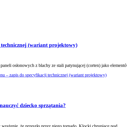
 technicznej (wariant projektowy)
łonowych z blachy ze stali patynującej (corten) jako elementów ma
u – zapis do specyfikacji technicznej (wariant projektowy)
nauczyć dziecko sprzątania?
wrażenie, że przeszło przez niego tornado. Klocki chrupiące pod...