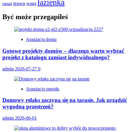
łazienka
trawa
waga
tatuaż
Być może przegapiłeś
Aranżacja domu
Gotowe projekty domów – dlaczego warto wybrać
projekt z katalogu zamiast indywidualnego?
admin
2026-07-27
0
Aranżacja ogrodu
Domowy relaks zaczyna się na tarasie. Jak urządzić
wygodną przestrzeń?
admin
2026-06-01