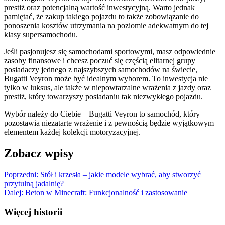
prestiż oraz potencjalną wartość inwestycyjną. Warto jednak
pamiętać, że zakup takiego pojazdu to także zobowiązanie do
ponoszenia kosztów utrzymania na poziomie adekwatnym do tej
klasy supersamochodu.
Jeśli pasjonujesz się samochodami sportowymi, masz odpowiednie
zasoby finansowe i chcesz poczuć się częścią elitarnej grupy
posiadaczy jednego z najszybszych samochodów na świecie,
Bugatti Veyron może być idealnym wyborem. To inwestycja nie
tylko w luksus, ale także w niepowtarzalne wrażenia z jazdy oraz
prestiż, który towarzyszy posiadaniu tak niezwykłego pojazdu.
Wybór należy do Ciebie – Bugatti Veyron to samochód, który
pozostawia niezatarte wrażenie i z pewnością będzie wyjątkowym
elementem każdej kolekcji motoryzacyjnej.
Zobacz wpisy
Poprzedni:
Stół i krzesła – jakie modele wybrać, aby stworzyć
przytulną jadalnię?
Dalej:
Beton w Minecraft: Funkcjonalność i zastosowanie
Więcej historii