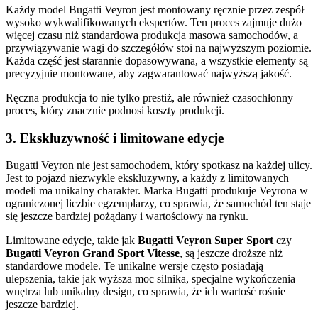
Każdy model Bugatti Veyron jest montowany ręcznie przez zespół
wysoko wykwalifikowanych ekspertów. Ten proces zajmuje dużo
więcej czasu niż standardowa produkcja masowa samochodów, a
przywiązywanie wagi do szczegółów stoi na najwyższym poziomie.
Każda część jest starannie dopasowywana, a wszystkie elementy są
precyzyjnie montowane, aby zagwarantować najwyższą jakość.
Ręczna produkcja to nie tylko prestiż, ale również czasochłonny
proces, który znacznie podnosi koszty produkcji.
3. Ekskluzywność i limitowane edycje
Bugatti Veyron nie jest samochodem, który spotkasz na każdej ulicy.
Jest to pojazd niezwykle ekskluzywny, a każdy z limitowanych
modeli ma unikalny charakter. Marka Bugatti produkuje Veyrona w
ograniczonej liczbie egzemplarzy, co sprawia, że samochód ten staje
się jeszcze bardziej pożądany i wartościowy na rynku.
Limitowane edycje, takie jak
Bugatti Veyron Super Sport
czy
Bugatti Veyron Grand Sport Vitesse
, są jeszcze droższe niż
standardowe modele. Te unikalne wersje często posiadają
ulepszenia, takie jak wyższa moc silnika, specjalne wykończenia
wnętrza lub unikalny design, co sprawia, że ich wartość rośnie
jeszcze bardziej.