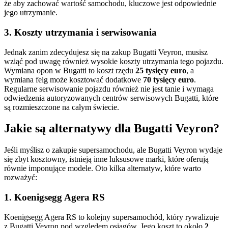
że aby zachować wartość samochodu, kluczowe jest odpowiednie
jego utrzymanie.
3. Koszty utrzymania i serwisowania
Jednak zanim zdecydujesz się na zakup Bugatti Veyron, musisz
wziąć pod uwagę również wysokie koszty utrzymania tego pojazdu.
Wymiana opon w Bugatti to koszt rzędu
25 tysięcy euro
, a
wymiana felg może kosztować dodatkowe
70 tysięcy euro
.
Regularne serwisowanie pojazdu również nie jest tanie i wymaga
odwiedzenia autoryzowanych centrów serwisowych Bugatti, które
są rozmieszczone na całym świecie.
Jakie są alternatywy dla Bugatti Veyron?
Jeśli myślisz o zakupie supersamochodu, ale Bugatti Veyron wydaje
się zbyt kosztowny, istnieją inne luksusowe marki, które oferują
równie imponujące modele. Oto kilka alternatyw, które warto
rozważyć:
1. Koenigsegg Agera RS
Koenigsegg Agera RS to kolejny supersamochód, który rywalizuje
z Bugatti Veyron pod względem osiągów. Jego koszt to około
2