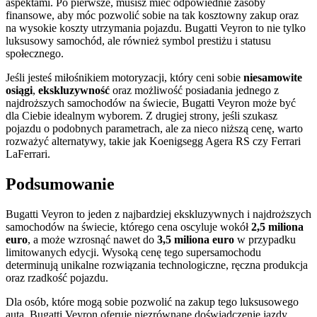
aspektami. Po pierwsze, musisz mieć odpowiednie zasoby
finansowe, aby móc pozwolić sobie na tak kosztowny zakup oraz
na wysokie koszty utrzymania pojazdu. Bugatti Veyron to nie tylko
luksusowy samochód, ale również symbol prestiżu i statusu
społecznego.
Jeśli jesteś miłośnikiem motoryzacji, który ceni sobie
niesamowite
osiągi
,
ekskluzywność
oraz możliwość posiadania jednego z
najdroższych samochodów na świecie, Bugatti Veyron może być
dla Ciebie idealnym wyborem. Z drugiej strony, jeśli szukasz
pojazdu o podobnych parametrach, ale za nieco niższą cenę, warto
rozważyć alternatywy, takie jak Koenigsegg Agera RS czy Ferrari
LaFerrari.
Podsumowanie
Bugatti Veyron to jeden z najbardziej ekskluzywnych i najdroższych
samochodów na świecie, którego cena oscyluje wokół
2,5 miliona
euro
, a może wzrosnąć nawet do
3,5 miliona euro
w przypadku
limitowanych edycji. Wysoką cenę tego supersamochodu
determinują unikalne rozwiązania technologiczne, ręczna produkcja
oraz rzadkość pojazdu.
Dla osób, które mogą sobie pozwolić na zakup tego luksusowego
auta, Bugatti Veyron oferuje niezrównane doświadczenie jazdy,