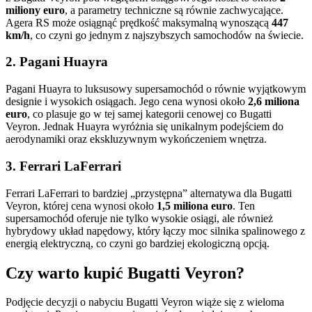
miliony euro
, a parametry techniczne są równie zachwycające.
Agera RS może osiągnąć prędkość maksymalną wynoszącą
447
km/h
, co czyni go jednym z najszybszych samochodów na świecie.
2. Pagani Huayra
Pagani Huayra to luksusowy supersamochód o równie wyjątkowym
designie i wysokich osiągach. Jego cena wynosi około
2,6 miliona
euro
, co plasuje go w tej samej kategorii cenowej co Bugatti
Veyron. Jednak Huayra wyróżnia się unikalnym podejściem do
aerodynamiki oraz ekskluzywnym wykończeniem wnętrza.
3. Ferrari LaFerrari
Ferrari LaFerrari to bardziej „przystępna” alternatywa dla Bugatti
Veyron, której cena wynosi około
1,5 miliona euro
. Ten
supersamochód oferuje nie tylko wysokie osiągi, ale również
hybrydowy układ napędowy, który łączy moc silnika spalinowego z
energią elektryczną, co czyni go bardziej ekologiczną opcją.
Czy warto kupić Bugatti Veyron?
Podjęcie decyzji o nabyciu Bugatti Veyron wiąże się z wieloma