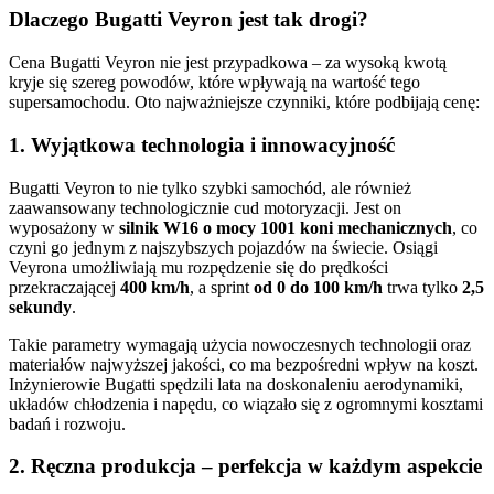
Dlaczego Bugatti Veyron jest tak drogi?
Cena Bugatti Veyron nie jest przypadkowa – za wysoką kwotą
kryje się szereg powodów, które wpływają na wartość tego
supersamochodu. Oto najważniejsze czynniki, które podbijają cenę:
1. Wyjątkowa technologia i innowacyjność
Bugatti Veyron to nie tylko szybki samochód, ale również
zaawansowany technologicznie cud motoryzacji. Jest on
wyposażony w
silnik W16 o mocy 1001 koni mechanicznych
, co
czyni go jednym z najszybszych pojazdów na świecie. Osiągi
Veyrona umożliwiają mu rozpędzenie się do prędkości
przekraczającej
400 km/h
, a sprint
od 0 do 100 km/h
trwa tylko
2,5
sekundy
.
Takie parametry wymagają użycia nowoczesnych technologii oraz
materiałów najwyższej jakości, co ma bezpośredni wpływ na koszt.
Inżynierowie Bugatti spędzili lata na doskonaleniu aerodynamiki,
układów chłodzenia i napędu, co wiązało się z ogromnymi kosztami
badań i rozwoju.
2.
Ręczna produkcja – perfekcja w każdym aspekcie