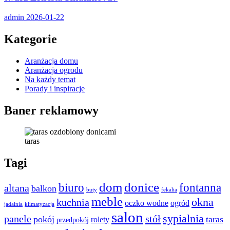
admin
2026-01-22
Kategorie
Aranżacja domu
Aranżacja ogrodu
Na każdy temat
Porady i inspiracje
Baner reklamowy
taras
Tagi
dom
donice
biuro
fontanna
altana
balkon
buty
fekalia
meble
okna
kuchnia
oczko wodne
ogród
jadalnia
klimatyzacja
salon
sypialnia
panele
stół
pokój
taras
rolety
przedpokój