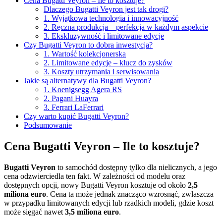
Cena Bugatti Veyron – Ile to kosztuje?
Dlaczego Bugatti Veyron jest tak drogi?
1. Wyjątkowa technologia i innowacyjność
2. Ręczna produkcja – perfekcja w każdym aspekcie
3. Ekskluzywność i limitowane edycje
Czy Bugatti Veyron to dobra inwestycja?
1. Wartość kolekcjonerska
2. Limitowane edycje – klucz do zysków
3. Koszty utrzymania i serwisowania
Jakie są alternatywy dla Bugatti Veyron?
1. Koenigsegg Agera RS
2. Pagani Huayra
3. Ferrari LaFerrari
Czy warto kupić Bugatti Veyron?
Podsumowanie
Cena Bugatti Veyron – Ile to kosztuje?
Bugatti Veyron
to samochód dostępny tylko dla nielicznych, a jego
cena odzwierciedla ten fakt. W zależności od modelu oraz
dostępnych opcji, nowy Bugatti Veyron kosztuje od około
2,5
miliona euro
. Cena ta może jednak znacząco wzrosnąć, zwłaszcza
w przypadku limitowanych edycji lub rzadkich modeli, gdzie koszt
może sięgać nawet
3,5 miliona euro
.