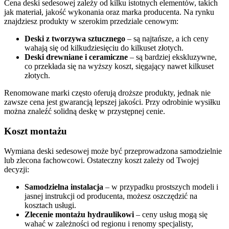
Cena deski sedesowej zależy od kilku istotnych elementów, takich
jak materiał, jakość wykonania oraz marka producenta. Na rynku
znajdziesz produkty w szerokim przedziale cenowym:
Deski z tworzywa sztucznego
– są najtańsze, a ich ceny
wahają się od kilkudziesięciu do kilkuset złotych.
Deski drewniane i ceramiczne
– są bardziej ekskluzywne,
co przekłada się na wyższy koszt, sięgający nawet kilkuset
złotych.
Renomowane marki często oferują droższe produkty, jednak nie
zawsze cena jest gwarancją lepszej jakości. Przy odrobinie wysiłku
można znaleźć solidną deskę w przystępnej cenie.
Koszt montażu
Wymiana deski sedesowej może być przeprowadzona samodzielnie
lub zlecona fachowcowi. Ostateczny koszt zależy od Twojej
decyzji:
Samodzielna instalacja
– w przypadku prostszych modeli i
jasnej instrukcji od producenta, możesz oszczędzić na
kosztach usługi.
Zlecenie montażu hydraulikowi
– ceny usług mogą się
wahać w zależności od regionu i renomy specjalisty,