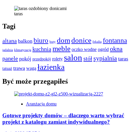
taras
Tagi
dom
donice
biuro
fontanna
altana
balkon
buty
fekalia
meble
okna
kuchnia
oczko wodne
ogród
jadalnia
klimatyzacja
salon
sypialnia
panele
stół
pokój
taras
rolety
przedpokój
łazienka
trawa
waga
tatuaż
Być może przegapiłeś
Aranżacja domu
Gotowe projekty domów – dlaczego warto wybrać
projekt z katalogu zamiast indywidualnego?