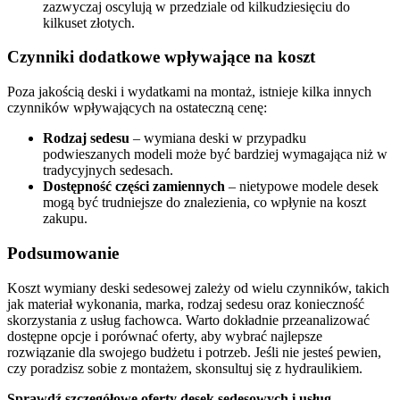
zazwyczaj oscylują w przedziale od kilkudziesięciu do
kilkuset złotych.
Czynniki dodatkowe wpływające na koszt
Poza jakością deski i wydatkami na montaż, istnieje kilka innych
czynników wpływających na ostateczną cenę:
Rodzaj sedesu
– wymiana deski w przypadku
podwieszanych modeli może być bardziej wymagająca niż w
tradycyjnych sedesach.
Dostępność części zamiennych
– nietypowe modele desek
mogą być trudniejsze do znalezienia, co wpłynie na koszt
zakupu.
Podsumowanie
Koszt wymiany deski sedesowej zależy od wielu czynników, takich
jak materiał wykonania, marka, rodzaj sedesu oraz konieczność
skorzystania z usług fachowca. Warto dokładnie przeanalizować
dostępne opcje i porównać oferty, aby wybrać najlepsze
rozwiązanie dla swojego budżetu i potrzeb. Jeśli nie jesteś pewien,
czy poradzisz sobie z montażem, skonsultuj się z hydraulikiem.
Sprawdź szczegółowe oferty desek sedesowych i usług