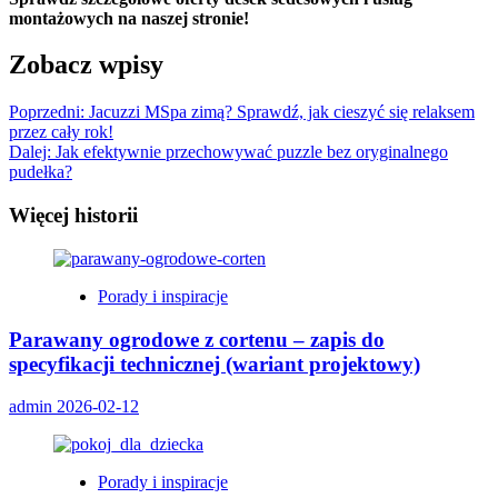
montażowych na naszej stronie!
Zobacz wpisy
Poprzedni:
Jacuzzi MSpa zimą? Sprawdź, jak cieszyć się relaksem
przez cały rok!
Dalej:
Jak efektywnie przechowywać puzzle bez oryginalnego
pudełka?
Więcej historii
Porady i inspiracje
Parawany ogrodowe z cortenu – zapis do
specyfikacji technicznej (wariant projektowy)
admin
2026-02-12
Porady i inspiracje