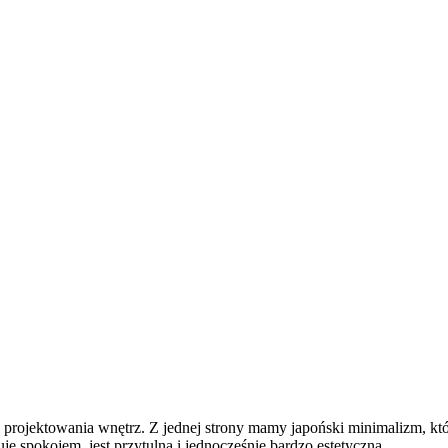
projektowania wnętrz. Z jednej strony mamy japoński minimalizm, który
e spokojem, jest przytulna i jednocześnie bardzo estetyczna.