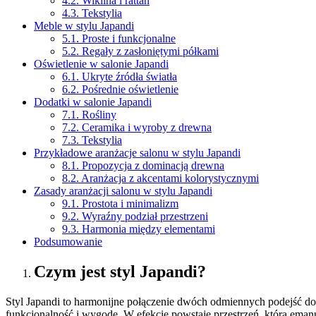
4.2. Wiklina i rattan
4.3. Tekstylia
Meble w stylu Japandi
5.1. Proste i funkcjonalne
5.2. Regały z zasłoniętymi półkami
Oświetlenie w salonie Japandi
6.1. Ukryte źródła światła
6.2. Pośrednie oświetlenie
Dodatki w salonie Japandi
7.1. Rośliny
7.2. Ceramika i wyroby z drewna
7.3. Tekstylia
Przykładowe aranżacje salonu w stylu Japandi
8.1. Propozycja z dominacją drewna
8.2. Aranżacja z akcentami kolorystycznymi
Zasady aranżacji salonu w stylu Japandi
9.1. Prostota i minimalizm
9.2. Wyraźny podział przestrzeni
9.3. Harmonia między elementami
Podsumowanie
Czym jest styl Japandi?
Styl Japandi to harmonijne połączenie dwóch odmiennych podejść do 
funkcjonalność i wygodę. W efekcie powstaje przestrzeń, która emanuj