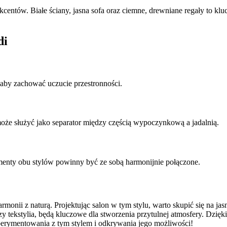
kcentów. Białe ściany, jasna sofa oraz ciemne, drewniane regały to k
di
 aby zachować uczucie przestronności.
może służyć jako separator między częścią wypoczynkową a jadalnią.
enty obu stylów powinny być ze sobą harmonijnie połączone.
armonii z naturą. Projektując salon w tym stylu, warto skupić się na j
zy tekstylia, będą kluczowe dla stworzenia przytulnej atmosfery. Dzi
sperymentowania z tym stylem i odkrywania jego możliwości!