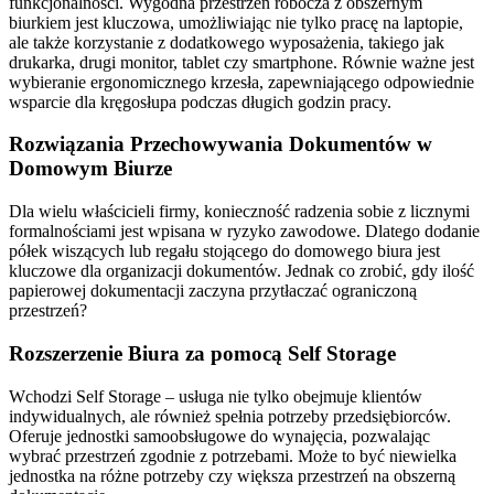
funkcjonalności. Wygodna przestrzeń robocza z obszernym
biurkiem jest kluczowa, umożliwiając nie tylko pracę na laptopie,
ale także korzystanie z dodatkowego wyposażenia, takiego jak
drukarka, drugi monitor, tablet czy smartphone. Równie ważne jest
wybieranie ergonomicznego krzesła, zapewniającego odpowiednie
wsparcie dla kręgosłupa podczas długich godzin pracy.
Rozwiązania Przechowywania Dokumentów w
Domowym Biurze
Dla wielu właścicieli firmy, konieczność radzenia sobie z licznymi
formalnościami jest wpisana w ryzyko zawodowe. Dlatego dodanie
półek wiszących lub regału stojącego do domowego biura jest
kluczowe dla organizacji dokumentów. Jednak co zrobić, gdy ilość
papierowej dokumentacji zaczyna przytłaczać ograniczoną
przestrzeń?
Rozszerzenie Biura za pomocą Self Storage
Wchodzi Self Storage – usługa nie tylko obejmuje klientów
indywidualnych, ale również spełnia potrzeby przedsiębiorców.
Oferuje jednostki samoobsługowe do wynajęcia, pozwalając
wybrać przestrzeń zgodnie z potrzebami. Może to być niewielka
jednostka na różne potrzeby czy większa przestrzeń na obszerną