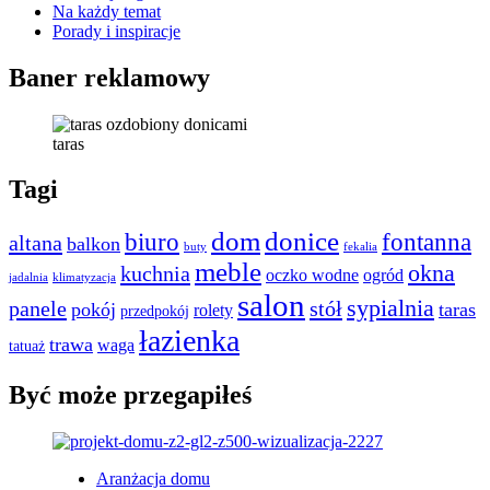
Na każdy temat
Porady i inspiracje
Baner reklamowy
taras
Tagi
dom
donice
biuro
fontanna
altana
balkon
buty
fekalia
meble
okna
kuchnia
oczko wodne
ogród
jadalnia
klimatyzacja
salon
sypialnia
panele
stół
pokój
taras
rolety
przedpokój
łazienka
trawa
waga
tatuaż
Być może przegapiłeś
Aranżacja domu