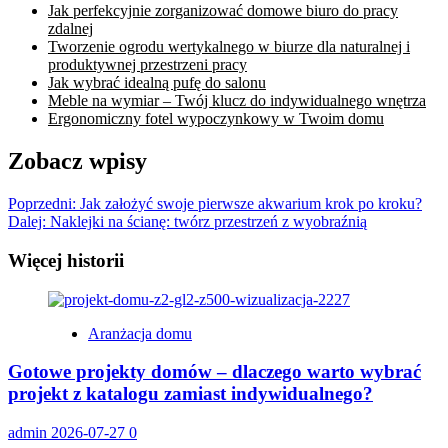
Jak perfekcyjnie zorganizować domowe biuro do pracy
zdalnej
Tworzenie ogrodu wertykalnego w biurze dla naturalnej i
produktywnej przestrzeni pracy
Jak wybrać idealną pufę do salonu
Meble na wymiar – Twój klucz do indywidualnego wnętrza
Ergonomiczny fotel wypoczynkowy w Twoim domu
Zobacz wpisy
Poprzedni:
Jak założyć swoje pierwsze akwarium krok po kroku?
Dalej:
Naklejki na ścianę: twórz przestrzeń z wyobraźnią
Więcej historii
Aranżacja domu
Gotowe projekty domów – dlaczego warto wybrać
projekt z katalogu zamiast indywidualnego?
admin
2026-07-27
0