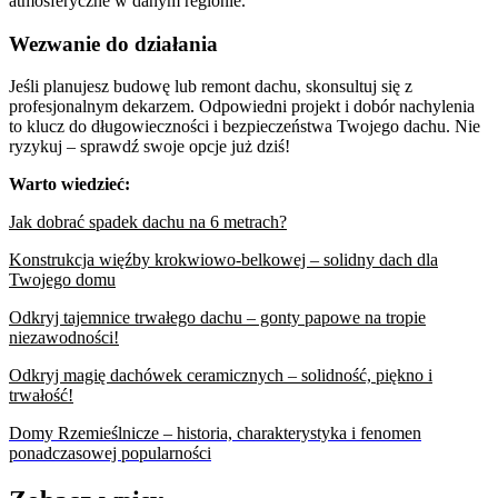
atmosferyczne w danym regionie.
Wezwanie do działania
Jeśli planujesz budowę lub remont dachu, skonsultuj się z
profesjonalnym dekarzem. Odpowiedni projekt i dobór nachylenia
to klucz do długowieczności i bezpieczeństwa Twojego dachu. Nie
ryzykuj – sprawdź swoje opcje już dziś!
Warto wiedzieć:
Jak dobrać spadek dachu na 6 metrach?
Konstrukcja więźby krokwiowo-belkowej – solidny dach dla
Twojego domu
Odkryj tajemnice trwałego dachu – gonty papowe na tropie
niezawodności!
Odkryj magię dachówek ceramicznych – solidność, piękno i
trwałość!
Domy Rzemieślnicze – historia, charakterystyka i fenomen
ponadczasowej popularności