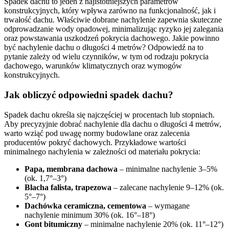
Spadek dachu to jeden z najistotniejszych parametrów
konstrukcyjnych, który wpływa zarówno na funkcjonalność, jak i
trwałość dachu. Właściwie dobrane nachylenie zapewnia skuteczne
odprowadzanie wody opadowej, minimalizując ryzyko jej zalegania
oraz powstawania uszkodzeń pokrycia dachowego. Jakie powinno
być nachylenie dachu o długości 4 metrów? Odpowiedź na to
pytanie zależy od wielu czynników, w tym od rodzaju pokrycia
dachowego, warunków klimatycznych oraz wymogów
konstrukcyjnych.
Jak obliczyć odpowiedni spadek dachu?
Spadek dachu określa się najczęściej w procentach lub stopniach.
Aby precyzyjnie dobrać nachylenie dla dachu o długości 4 metrów,
warto wziąć pod uwagę normy budowlane oraz zalecenia
producentów pokryć dachowych. Przykładowe wartości
minimalnego nachylenia w zależności od materiału pokrycia:
Papa, membrana dachowa
– minimalne nachylenie 3–5%
(ok. 1,7°–3°)
Blacha falista, trapezowa
– zalecane nachylenie 9–12% (ok.
5°–7°)
Dachówka ceramiczna, cementowa
– wymagane
nachylenie minimum 30% (ok. 16°–18°)
Gont bitumiczny
– minimalne nachylenie 20% (ok. 11°–12°)