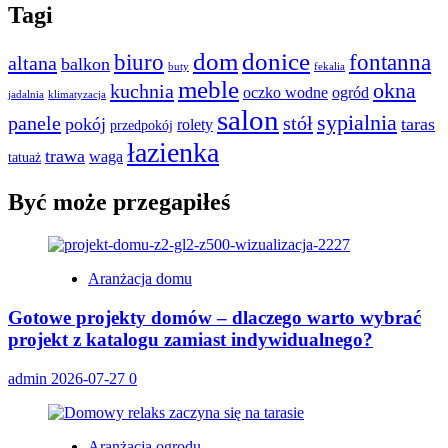
Tagi
dom
donice
biuro
fontanna
altana
balkon
buty
fekalia
meble
okna
kuchnia
oczko wodne
ogród
jadalnia
klimatyzacja
salon
sypialnia
panele
stół
pokój
taras
rolety
przedpokój
łazienka
trawa
waga
tatuaż
Być może przegapiłeś
Aranżacja domu
Gotowe projekty domów – dlaczego warto wybrać
projekt z katalogu zamiast indywidualnego?
admin
2026-07-27
0
Aranżacja ogrodu