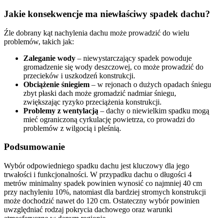
Jakie konsekwencje ma niewłaściwy spadek dachu?
Źle dobrany kąt nachylenia dachu może prowadzić do wielu
problemów, takich jak:
Zaleganie wody
– niewystarczający spadek powoduje
gromadzenie się wody deszczowej, co może prowadzić do
przecieków i uszkodzeń konstrukcji.
Obciążenie śniegiem
– w rejonach o dużych opadach śniegu
zbyt płaski dach może gromadzić nadmiar śniegu,
zwiększając ryzyko przeciążenia konstrukcji.
Problemy z wentylacją
– dachy o niewielkim spadku mogą
mieć ograniczoną cyrkulację powietrza, co prowadzi do
problemów z wilgocią i pleśnią.
Podsumowanie
Wybór odpowiedniego spadku dachu jest kluczowy dla jego
trwałości i funkcjonalności. W przypadku dachu o długości 4
metrów minimalny spadek powinien wynosić co najmniej 40 cm
przy nachyleniu 10%, natomiast dla bardziej stromych konstrukcji
może dochodzić nawet do 120 cm. Ostateczny wybór powinien
uwzględniać rodzaj pokrycia dachowego oraz warunki