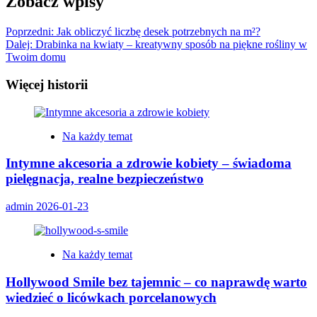
Zobacz wpisy
Poprzedni:
Jak obliczyć liczbę desek potrzebnych na m²?
Dalej:
Drabinka na kwiaty – kreatywny sposób na piękne rośliny w
Twoim domu
Więcej historii
Na każdy temat
Intymne akcesoria a zdrowie kobiety – świadoma
pielęgnacja, realne bezpieczeństwo
admin
2026-01-23
Na każdy temat
Hollywood Smile bez tajemnic – co naprawdę warto
wiedzieć o licówkach porcelanowych