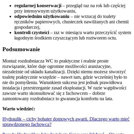
regularnej konserwacji
– przegląd raz na rok lub częściej
przy intensywnym użytkowaniu,
odpowiednim użytkowaniu
– nie wrzucaj do toalety
ręczników papierowych, chusteczek nawilżanych ani chemii
gospodarczej,
kontroli czystości
– raz w miesiącu warto przeczyścić system
łagodnym środkiem czyszczącym lub roztworem octu.
Podsumowanie
Montaż rozdrabniacza WC to praktyczne i realnie proste
rozwiązanie, które daje ogromne możliwości aranżacyjne,
niezależnie od układu kanalizacji. Dzięki niemu możesz stworzyć
toaletę praktycznie wszędzie – nawet tam, gdzie wcześniej było to
nie do pomyślenia. Warunkiem sukcesu jest jednak prawidłowa
instalacja i przestrzeganie zasad eksploatacji. W razie wątpliwości
zawsze warto skonsultować się z fachowcem – dobrze
zamontowany rozdrabniacz to gwarancja komfortu na lata.
Warto wiedzieć:
Hydraulik – cichy bohater domowych awarii. Dlaczego warto mieć
sprawdzonego fachowca?