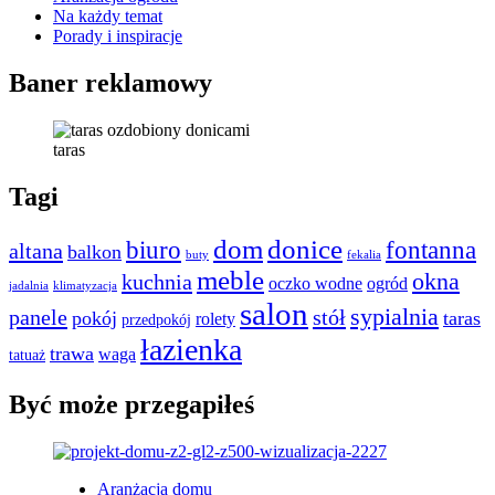
Na każdy temat
Porady i inspiracje
Baner reklamowy
taras
Tagi
dom
donice
biuro
fontanna
altana
balkon
buty
fekalia
meble
okna
kuchnia
oczko wodne
ogród
jadalnia
klimatyzacja
salon
sypialnia
panele
stół
pokój
taras
rolety
przedpokój
łazienka
trawa
waga
tatuaż
Być może przegapiłeś
Aranżacja domu