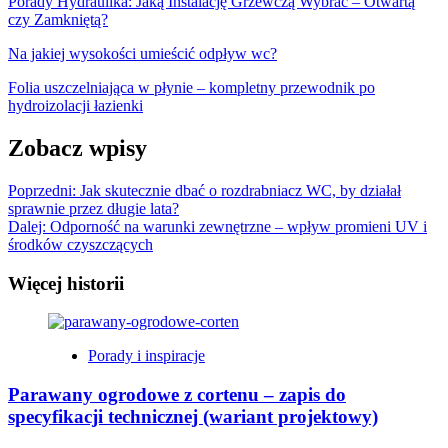
Porady Hydraulika: Jaką Instalację Grzewczą Wybrać – Otwartą
czy Zamkniętą?
Na jakiej wysokości umieścić odpływ wc?
Folia uszczelniająca w płynie – kompletny przewodnik po
hydroizolacji łazienki
Zobacz wpisy
Poprzedni:
Jak skutecznie dbać o rozdrabniacz WC, by działał
sprawnie przez długie lata?
Dalej:
Odporność na warunki zewnętrzne – wpływ promieni UV i
środków czyszczących
Więcej historii
Porady i inspiracje
Parawany ogrodowe z cortenu – zapis do
specyfikacji technicznej (wariant projektowy)