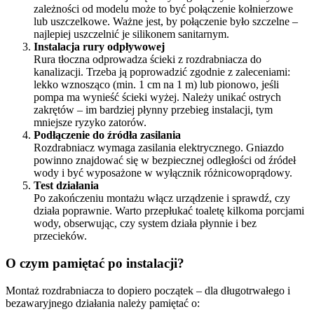
zależności od modelu może to być połączenie kołnierzowe
lub uszczelkowe. Ważne jest, by połączenie było szczelne –
najlepiej uszczelnić je silikonem sanitarnym.
Instalacja rury odpływowej
Rura tłoczna odprowadza ścieki z rozdrabniacza do
kanalizacji. Trzeba ją poprowadzić zgodnie z zaleceniami:
lekko wznosząco (min. 1 cm na 1 m) lub pionowo, jeśli
pompa ma wynieść ścieki wyżej. Należy unikać ostrych
zakrętów – im bardziej płynny przebieg instalacji, tym
mniejsze ryzyko zatorów.
Podłączenie do źródła zasilania
Rozdrabniacz wymaga zasilania elektrycznego. Gniazdo
powinno znajdować się w bezpiecznej odległości od źródeł
wody i być wyposażone w wyłącznik różnicowoprądowy.
Test działania
Po zakończeniu montażu włącz urządzenie i sprawdź, czy
działa poprawnie. Warto przepłukać toaletę kilkoma porcjami
wody, obserwując, czy system działa płynnie i bez
przecieków.
O czym pamiętać po instalacji?
Montaż rozdrabniacza to dopiero początek – dla długotrwałego i
bezawaryjnego działania należy pamiętać o: